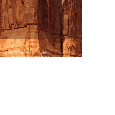
Pour ce qui est de l’avenir,
il ne s’agit pas de le prévoir
mais de le rendre possible.
Antoine de St Exupéry
naaki.expression@gmail.com
/ +33 6 43 26 84 13
Mentions légales
Données personnelles / confidentialité
Politique de cookies
Conditions générales de vente
© 2024 par NAAKI