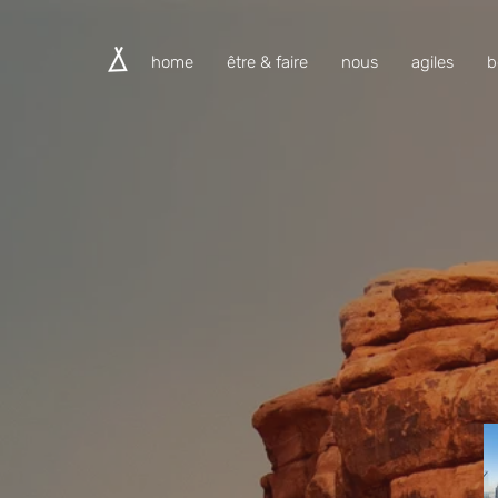
home
être & faire
nous
agiles
b